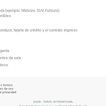
ada (ejemplo: Midsize, SUV, Fullsize).
onibles.
onducir, tarjeta de crédito y el contrato impreso.
igente.
ntes de salir.
obros.
es Somos
os de uso
de privacidad
2026© - TRAVEL INTERNATIONAL